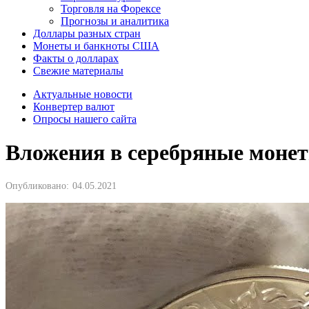
Торговля на Форексе
Прогнозы и аналитика
Доллары разных стран
Монеты и банкноты США
Факты о долларах
Свежие материалы
Актуальные новости
Конвертер валют
Опросы нашего сайта
Вложения в серебряные монет
Опубликовано:
04.05.2021