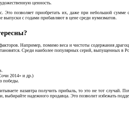
удожественную ценность.
. Это позволяет приобретать их, даже при небольшой сумме св
 выпуски с годами прибавляют в цене среди нумизматов.
тересны?
 факторов. Например, помимо веса и чистоты содержания драгоц
тановятся. Среди наиболее популярных серий, выпущенных в Рос
в.
очи 2014» и др.)
ю победы.
читываете назавтра получить прибыль, то это не тот случай. 
и, выбирайте надежного продавца. Это позволит избежать подде