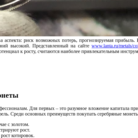
ва аспекта: риск возможных потерь, прогнозируемая прибыль. 
жений высокий. Представленный на сайте
www.lanta.ru/metals/co
енциал к росту, считаются наиболее привлекательным инструм
онеты
фессионалам. Для первых – это разумное вложение капитала пр
ль. Среди основных преимуществ покупать серебряные монеты 
чае с золотом.
стрируют рост.
 рост котировок.