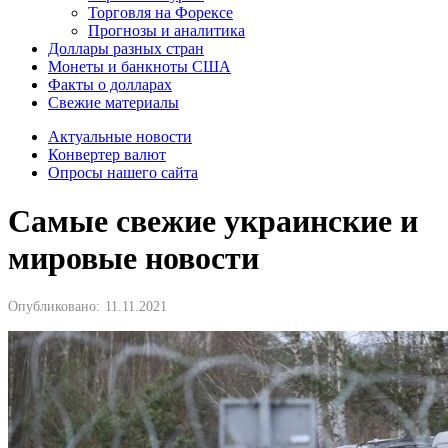
Торговля на Форексе
Прогнозы и аналитика
Доллары разных стран
Монеты и банкноты США
Факты о долларах
Свежие материалы
Актуальные новости
Конвертер валют
Опросы нашего сайта
Самые свежие украинские и
мировые новости
Опубликовано:
11.11.2021