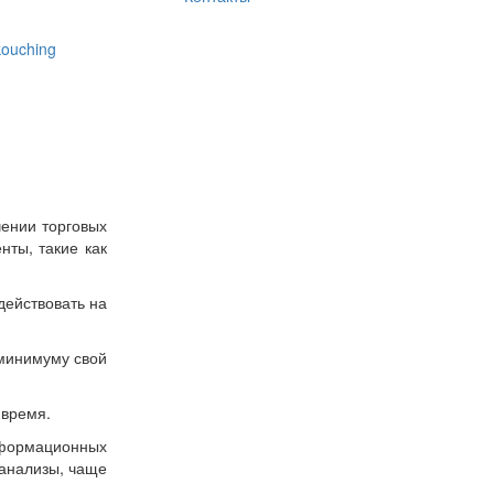
-kouching
чении торговых
нты, такие как
действовать на
 минимуму свой
 время.
нформационных
 анализы, чаще