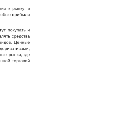
ие к рынку, в
 любые прибыли
ут покупать и
влять средства
ендов. Ценные
еривативами,
ые рынки, где
нной торговой