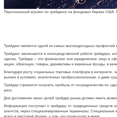
Персональный коучинг по трейдингу на фондовых биржах США. 
Трейдинг является одной из самых высокодоходных профессий 
Трейдинг заключается в непосредственной работе трейдера, ко
сделок. Трейдер – это физическое или юридическое лицо в сф
акции, облигации, товары, деривативы и взаимные фонды, в каче
Благодаря росту социальных торговых платформ в интернете, ча
рынках в условиях, аналогичных профессиональным, и даже сущ
Трейдер стремится получить прибыль от посредничества по сде
риск.
Для достижения своих целей трейдер рынка должен иметь возм
Информация поступает к трейдеру от традиционных средств м
агентств, через специализированные терминалы. Специальные 
всего в текстовой форме, о том, что происходит в мире.