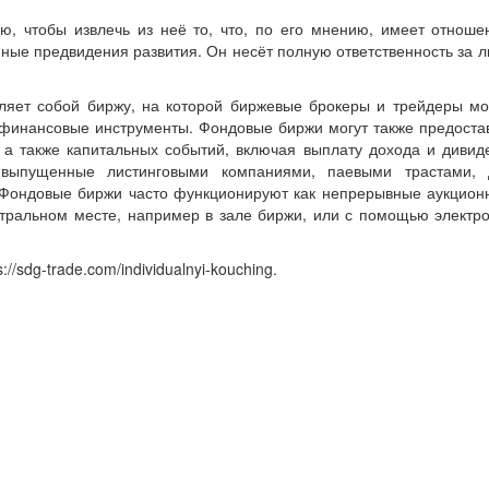
, чтобы извлечь из неё то, что, по его мнению, имеет отношен
нные предвидения развития. Он несёт полную ответственность за
ляет собой биржу, на которой биржевые брокеры и трейдеры мог
е финансовые инструменты. Фондовые биржи могут также предоста
, а также капитальных событий, включая выплату дохода и дивид
выпущенные листинговыми компаниями, паевыми трастами, д
Фондовые биржи часто функционируют как непрерывные аукционн
нтральном месте, например в зале биржи, или с помощью электро
/sdg-trade.com/individualnyi-kouching.