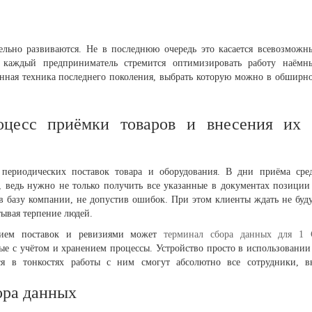
льно развиваются. Не в последнюю очередь это касается всевозможн
я каждый предприниматель стремится оптимизировать работу наёмн
енная техника последнего поколения, выбрать которую можно в обширн
оцесс приёмки товаров и внесения их 
периодических поставок товара и оборудования. В дни приёма сре
, ведь нужно не только получить все указанные в документах позиции
в базу компании, не допустив ошибок. При этом клиенты ждать не буду
тывая терпение людей.
нием поставок и ревизиями может
терминал сбора данных для 1 
е с учётом и хранением процессы. Устройство просто в использовании
ся в тонкостях работы с ним смогут абсолютно все сотрудники, в
ора данных