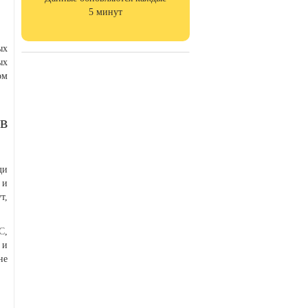
5 минут
ых
ых
ом
в
ди
 и
т,
С
,
 и
не