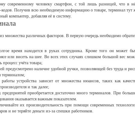
му современному человеку смартфон, с той лишь разницей, что в н
х-кодов. Получив всю необходимую информацию о товаре, терминал тут 
вный компьютер, добавляя её в систему.
инала
 из множества различных факторов. В первую очередь необходимо обрати
олгое время находится в руках сотрудника. Кроме того он может бы
ясе или висеть на шее. Во всех этих случаях слишком большой вес мож
 процесс учёта товара;
ей предусмотрено наличие удобной ручки, позволяющей без труда и рис
я терминалом;
 работы устройства зависит от множества нюансов, таких как качест
производителя и так далее;
х предприятий приобретается достаточно много терминалов. При больш
дования оказывается важным показателем.
еличивайте их производительность при помощи современных технологи
ров и не теряйте деньги из-за спешки работников.