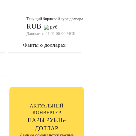
Текущий биржевой курс доллара
RUB
руб
Данные на
01.01 00:00 МСК
Факты о долларах
Новость дня
АКТУАЛЬНЫЙ
Тест EVGA
КОНВЕРТЕР
Superclock
ПАРЫ РУБЛЬ-
ДОЛЛАР
23.04.2021
Данные обновляются каждые