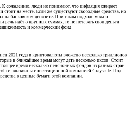
». К сожалению, люди не понимают, что инфляция сжирает
 стоит на месте. Если же существуют свободные средства, но
их на банковском депозите. При таком подходе можно
 речь идёт о крупных суммах, то не потерять свои деньги
недвижимость и коммерческий фонд.
онец 2021 года в криптовалюты вложено несколько триллионов
оторые в ближайшее время могут дать несколько иксов. Стоит
настоящее время несколько пенсионных фондов из разных стран
oin и альткоины инвестиционной компанией Grayscale. Под
средства в ценные бумаги этой компании.