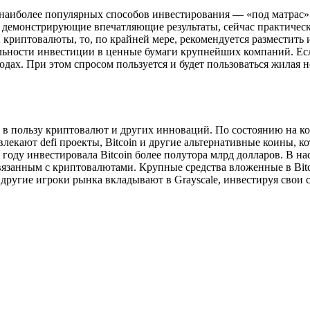
з наиболее популярных способов инвестирования — «под матрас
 демонстрирующие впечатляющие результаты, сейчас практически
 криптовалюты, то, по крайней мере, рекомендуется разместить 
ьности инвестиции в ценные бумаги крупнейших компаний. Если
ах. При этом спросом пользуется и будет пользоваться жилая 
ь в пользу криптовалют и других инноваций. По состоянию на к
лекают defi проекты, Bitcoin и другие альтернативные коины, к
1 году инвестировала Bitcoin более полутора млрд долларов. В 
язанным с криптовалютами. Крупные средства вложенные в Bitc
 другие игроки рынка вкладывают в Grayscale, инвестируя свои 