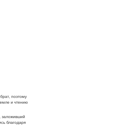
брат, поэтому
земле и чтению
, заложивший
ись благодаря