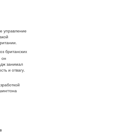
ое управление
акой
ритании.
оз британских
 он
рдж занимал
сть и отвагу.
азработкой
шингтона
в