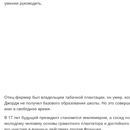
умении руководить.
Отец-фермер был владельцем табачной плантации, он умер, ког
Джордж не получил базового образования школы. Но это совер
книг в свободное время.
В 17 лет будущий президент становится землемером, а сосед п
молодому человеку основы грамотного плантатора и достойног
его участию в военных действиях против Франции.