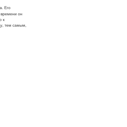
а. Его
 времени он
ю к
у, тем самым,