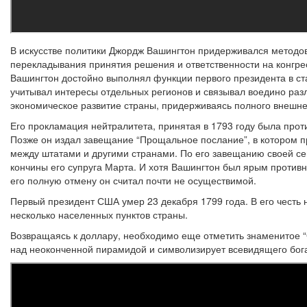
В искусстве политики Джордж Вашингтон придерживался методов
перекладывания принятия решения и ответственности на конгрес
Вашингтон достойно выполнял функции первого президента в ст
учитывал интересы отдельных регионов и связывал воедино раз
экономическое развитие страны, придерживаясь полного внешн
Его прокламация нейтралитета, принятая в 1793 году была прот
Позже он издал завещание “Прощальное послание”, в котором п
между штатами и другими странами. По его завещанию своей сем
кончины его супруга Марта. И хотя Вашингтон был ярым против
его полную отмену он считал почти не осуществимой.
Первый президент США умер 23 декабря 1799 года. В его честь н
несколько населенных пунктов страны.
Возвращаясь к доллару, необходимо еще отметить знаменитое “
над неоконченной пирамидой и символизирует всевидящего бог