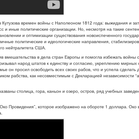
 Кутузова времен войны с Наполеоном 1812 года: выжидания и зат
с и иные политические организации. Но, несмотря на такие сенте
ановлении и оптимизации существования новоиспеченного государ
личные политические и идеологические направления, стабилизиро
его нейтралитета США.
ив вмешательства в дела стран Европы и помогла избежать войны с
ризывал народ штатов к единству и согласию, укреплению мирных
ье он просил освободить всех своих рабов, что и успела сделать 
ником рабства, как несовместимым с Декларацией независимости “
азваны столица, гора, каньон и озеро, остров, ряд учебных заведе
Око Провидения”, которое изображено на обороте 1 доллара. Око
а.