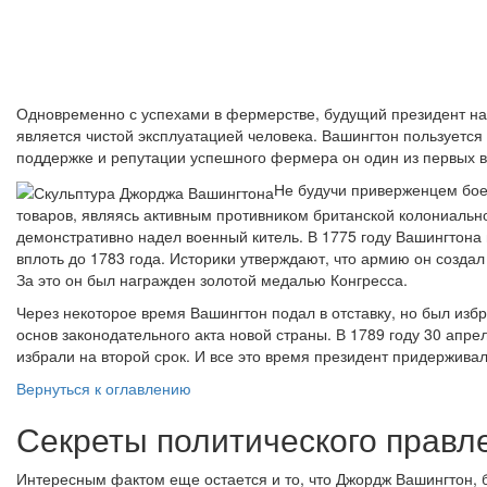
Одновременно с успехами в фермерстве, будущий президент на
является чистой эксплуатацией человека. Вашингтон пользуется
поддержке и репутации успешного фермера он один из первых в
Не будучи приверженцем боев
товаров, являясь активным противником британской колониальной
демонстративно надел военный китель. В 1775 году Вашингтон
вплоть до 1783 года. Историки утверждают, что армию он создал и
За это он был награжден золотой медалью Конгресса.
Через некоторое время Вашингтон подал в отставку, но был изб
основ законодательного акта новой страны. В 1789 году 30 апр
избрали на второй срок. И все это время президент придержива
Вернуться к оглавлению
Секреты политического правл
Интересным фактом еще остается и то, что Джордж Вашингтон, б