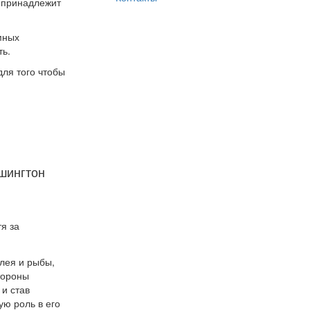
у принадлежит
мных
ть.
ля того чтобы
ашингтон
я за
олея и рыбы,
тороны
 и став
ую роль в его