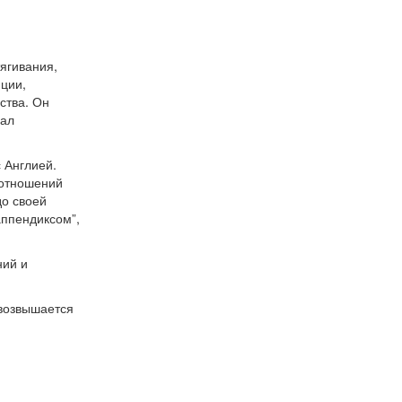
ягивания,
нции,
ства. Он
вал
 Англией.
 отношений
до своей
аппендиксом”,
ний и
 возвышается