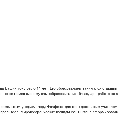
да Вашингтону было 11 лет. Его образованием занимался старший 
шенно не помешало ему самообразовываться благодаря работе на 
о земельным угодьям, лорд Фэафекс, для него достойным учителем
о правителя. Мировоззренческие взгляды Вашингтона сформировал