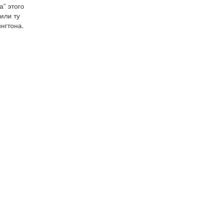
а” этого
или ту
нгтона.