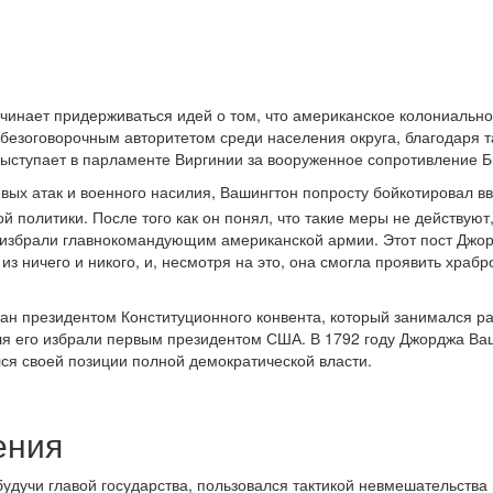
чинает придерживаться идей о том, что американское колониальн
 безоговорочным авторитетом среди населения округа, благодаря т
ыступает в парламенте Виргинии за вооруженное сопротивление Б
ых атак и военного насилия, Вашингтон попросту бойкотировал вв
 политики. После того как он понял, что такие меры не действуют,
а избрали главнокомандующим американской армии. Этот пост Джо
з ничего и никого, и, несмотря на это, она смогла проявить храбро
ран президентом Конституционного конвента, который занимался р
еля его избрали первым президентом США. В 1792 году Джорджа Ва
лся своей позиции полной демократической власти.
ения
удучи главой государства, пользовался тактикой невмешательства 