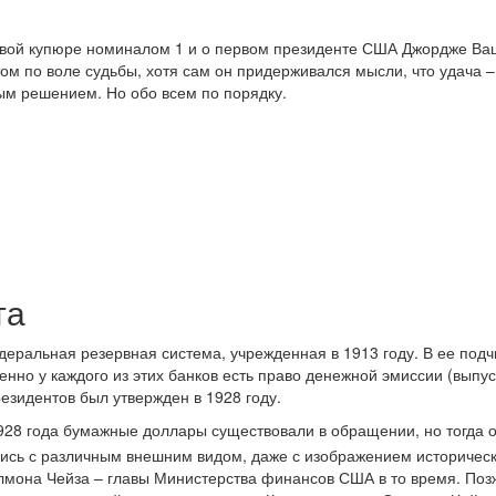
ровой купюре номиналом 1 и о первом президенте США Джордже Ва
ом по воле судьбы, хотя сам он придерживался мысли, что удача – 
вым решением. Но обо всем по порядку.
та
еральная резервная система, учрежденная в 1913 году. В ее под
енно у каждого из этих банков есть право денежной эмиссии (выпус
езидентов был утвержден в 1928 году.
1928 года бумажные доллары существовали в обращении, но тогда 
ись с различным внешним видом, даже с изображением историческ
лмона Чейза – главы Министерства финансов США в то время. Поз