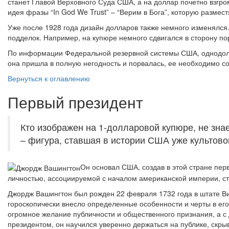
станет Главой Верховного Суда США, а на доллар почетно взгр
идея фразы “In God We Trust” – “Верим в Бога”, которую разме
Уже после 1928 года дизайн долларов также немного изменялся
подделок. Например, на купюре немного сдвигался в сторону по
По информации Федеральной резервной системы США, однодолла
она пришла в полную негодность и порвалась, ее необходимо со
Вернуться к оглавлению
Первый президент
Кто изображен на 1-долларовой купюре, не зна
– фигура, ставшая в истории США уже культов
Он основал США, создав в этой стране перв
личностью, ассоциируемой с началом американской империи, с
Джордж Вашингтон был рожден 22 февраля 1732 года в штате Вир
гороскопически внесло определенные особенности и черты в ег
огромное желание публичности и общественного признания, а с 
президентом, он научился уверенно держаться на публике, скры