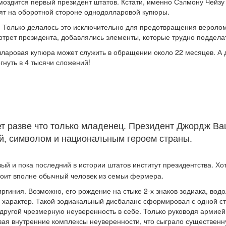
омоздится первый президент штатов. Кстати, именно Сэлмону Чейз
стят на оборотной стороне однодолларовой купюры.
. Только делалось это исключительно для предотвращения вероло
ртрет президента, добавлялись элементы, которые трудно поддела
ровая купюра может служить в обращении около 22 месяцев. А д
гнуть в 4 тысячи сложений!
ет разве что только младенец. Президент Джордж В
ой, символом и национальным героем страны.
ый и пока последний в истории штатов институт президентства. Хот
тоит вполне обычный человек из семьи фермера.
гиния. Возможно, его рождение на стыке 2-х знаков зодиака, вод
о характер. Такой зодиакальный дисбаланс сформировал с одной с
другой чрезмерную неуверенность в себе. Только руководя армией
вая внутренние комплексы неуверенности, что сыграло существенн