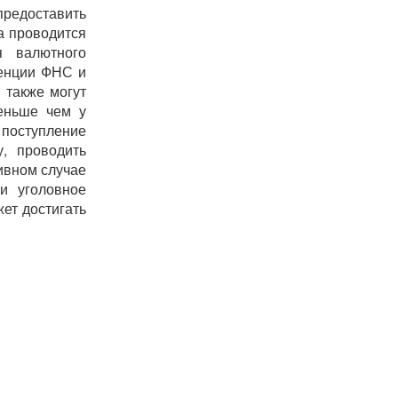
предоставить
а проводится
 валютного
тенции ФНС и
 также могут
меньше чем у
 поступление
, проводить
ивном случае
и уголовное
ет достигать