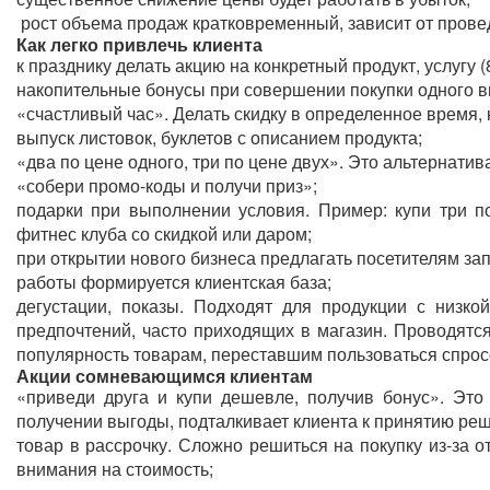
рост объема продаж кратковременный, зависит от прове
Как легко привлечь клиента
к празднику делать акцию на конкретный продукт, услугу 
накопительные бонусы при совершении покупки одного ви
«счастливый час». Делать скидку в определенное время,
выпуск листовок, буклетов с описанием продукта;
«два по цене одного, три по цене двух». Это альтернатив
«собери промо-коды и получи приз»;
подарки при выполнении условия. Пример: купи три п
фитнес клуба со скидкой или даром;
при открытии нового бизнеса предлагать посетителям запо
работы формируется клиентская база;
дегустации, показы. Подходят для продукции с низко
предпочтений, часто приходящих в магазин. Проводятся
популярность товарам, переставшим пользоваться спросо
Акции сомневающимся клиентам
«приведи друга и купи дешевле, получив бонус». Это
получении выгоды, подталкивает клиента к принятию ре
товар в рассрочку. Сложно решиться на покупку из-за о
внимания на стоимость;