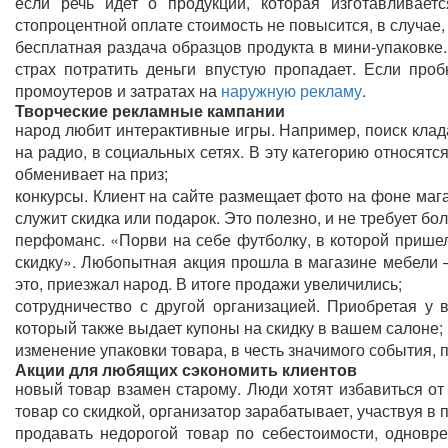
если речь идет о продукции, которая изготавливаетс
стопроцентной оплате стоимость не повысится, в случае
бесплатная раздача образцов продукта в мини-упаковке.
страх потратить деньги впустую пропадает. Если проб
промоутеров и затратах на
наружную рекламу
.
Творческие рекламные кампании
народ любит интерактивные игры. Например, поиск клад
на радио, в социальных сетях. В эту категорию относятс
обменивает на приз;
конкурсы. Клиент на сайте размещает фото на фоне маг
служит скидка или подарок. Это полезно, и не требует бо
перфоманс. «Порви на себе футболку, в которой прише
скидку». Любопытная акция прошла в магазине мебели 
это, приезжал народ. В итоге продажи увеличились;
сотрудничество с другой организацией. Приобретая у в
который также выдает купоны на скидку в вашем салоне;
изменение упаковки товара, в честь значимого события, 
Акции для любящих сэкономить клиентов
новый товар взамен старому. Люди хотят избавиться о
товар со скидкой, организатор зарабатывает, участвуя в
продавать недорогой товар по себестоимости, одновр