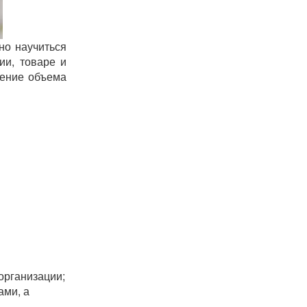
но научиться
ии, товаре и
чение объема
организации;
ами, а