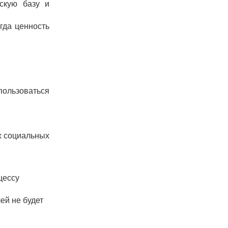
скую базу и
гда ценность
пользоваться
х социальных
цессу
ей не будет