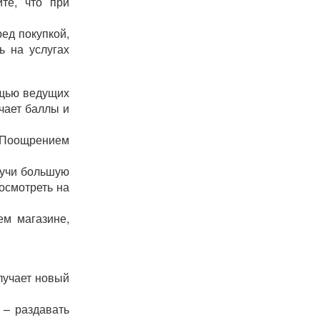
йте, что при
ред покупкой,
ь на услугах
ощью ведущих
учает баллы и
. Поощрением
лучи большую
осмотреть на
ем магазине,
лучает новый
 – раздавать