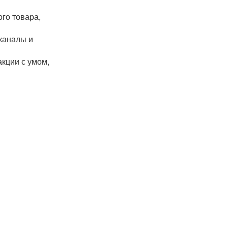
ого товара,
каналы и
кции с умом,