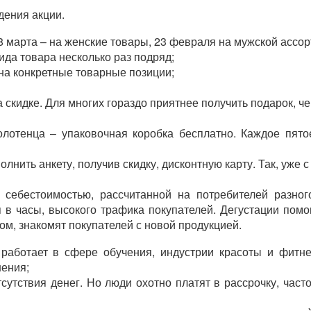
дения акции.
(8 марта – на женские товары, 23 февраля на мужской ассор
да товара несколько раз подряд;
 на конкретные товарные позиции;
а скидке. Для многих гораздо приятнее получить подарок, че
олотенца – упаковочная коробка бесплатно. Каждое пят
лнить анкету, получив скидку, дисконтную карту. Так, уже 
й себестоимостью, рассчитанной на потребителей разног
 в часы, высокого трафика покупателей. Дегустации помо
м, знакомят покупателей с новой продукцией.
 работает в сфере обучения, индустрии красоты и фитн
шения;
тсутствия денег. Но люди охотно платят в рассрочку, час