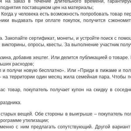
я на заказ в течение длительного времени, гарантиру
, поднятия поставщиком цен на материалы;
 Когда у человека есть возможность попробовать товар пе
ники выдавать при оплате покупок, получится сэкономит
а. Закопайте сертификат, монеты, и устройте поиск с пом
я викторины, опросы, квесты. За выполнение участник пол
азина, добавив хештег. Или делится публикацией о товаре
льших расходов;
л и получи новую бесплатно». Или «Приди в пижаме и по
– на территории один месяц жила семейная пара. Чтобы п
ас товар, покупатель получает купон на скидку в соседн
праздника.
т старых вещей. Обе стороны в выигрыше – покупатель по
 программе утилизации;
еменно с ним предлагать сопутствующий. Другой вариант