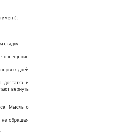
тимент);
м скидку;
ое посещение
с первых дней
о достатка и
гают вернуть
еса. Мысль о
то не обращая